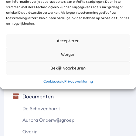
om informatie over je apparaat op te slaan en/of te raadplegen. Door in te
stemmen met deze technologieën kunnen wij gegevens zoals surfgedrag of
unieke ID's op deze site verwerken. Als je geen toestemming geeft of uw
toestemming intrekt, kan dit een nadelige invloed hebben op bepaalde functies
Brengen en ophalen bij de Schovenhorst
PDF
en mogelijkheden.
Accepteren
Praktische informatie
Weiger
Schooltijden en vakanties
Bekijk voorkeuren
Veelgestelde vragen
Cookiebeleid
Privacyverklaring
Documenten
De Schovenhorst
Aurora Onderwijsgroep
Overig