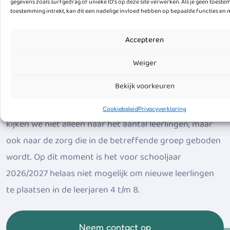
gegevens zoals surfgedrag of unieke ID's op deze site verwerken. Als je geen toest
toestemming intrekt, kan dit een nadelige invloed hebben op bepaalde functies en 
Aanmelden leerling in een hogere
Accepteren
groep
Weiger
Bij verhuizing uit een andere woonplaats of bij
Bekijk voorkeuren
leerlingen afkomstig van andere basisscholen wordt er
gekeken of er plaats is in de gevraagde groep. Hierbij
Cookiebeleid
Privacyverklaring
kijken we niet alleen naar het aantal leerlingen, maar
ook naar de zorg die in de betreffende groep geboden
wordt. Op dit moment is het voor schooljaar
2026/2027 helaas niet mogelijk om nieuwe leerlingen
te plaatsen in de leerjaren 4 t/m 8.
Neem contact op